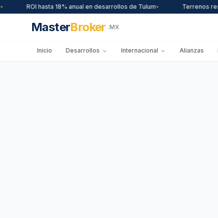
ROI hasta 18% anual en desarrollos de Tulum
•
Terrenos residenci
Master
Broker
.MX
Inicio
Desarrollos
Internacional
Alianzas