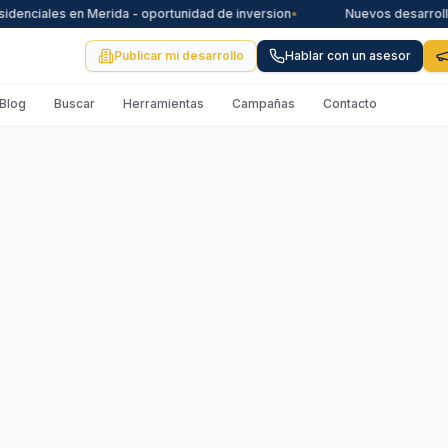
ales en Merida - oportunidad de inversion
•
Nuevos desarrollos en 
Publicar mi desarrollo
Hablar con un asesor
Blog
Buscar
Herramientas
Campañas
Contacto