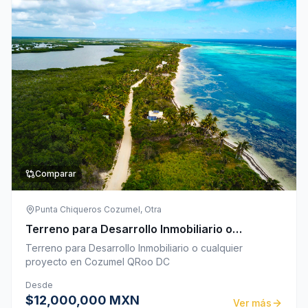
Comparar
Punta Chiqueros Cozumel, Otra
Terreno para Desarrollo Inmobiliario o
cualquier proyecto en Cozumel QRoo
Terreno para Desarrollo Inmobiliario o cualquier
proyecto en Cozumel QRoo DC
Desde
$12,000,000 MXN
Ver más