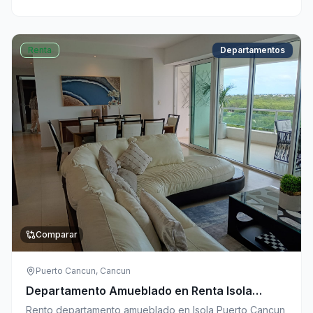
Renta
Departamentos
Comparar
Puerto Cancun, Cancun
Departamento Amueblado en Renta Isola
Puerto Cancun
Rento departamento amueblado en Isola Puerto Cancun