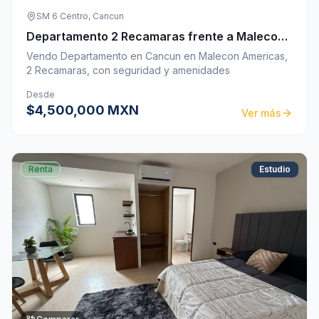
SM 6 Centro, Cancun
Departamento 2 Recamaras frente a Malecon
Tajamar Cancun
Vendo Departamento en Cancun en Malecon Americas,
2 Recamaras, con seguridad y amenidades
Desde
$4,500,000 MXN
Ver más
Renta
Estudio