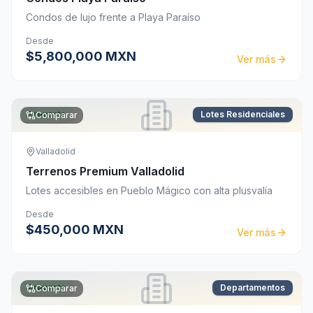
Condos de lujo frente a Playa Paraíso
Desde
$5,800,000 MXN
Ver más
Preventa
Lotes Residenciales
Comparar
Valladolid
Terrenos Premium Valladolid
Lotes accesibles en Pueblo Mágico con alta plusvalía
Desde
$450,000 MXN
Ver más
Preventa
Departamentos
Comparar