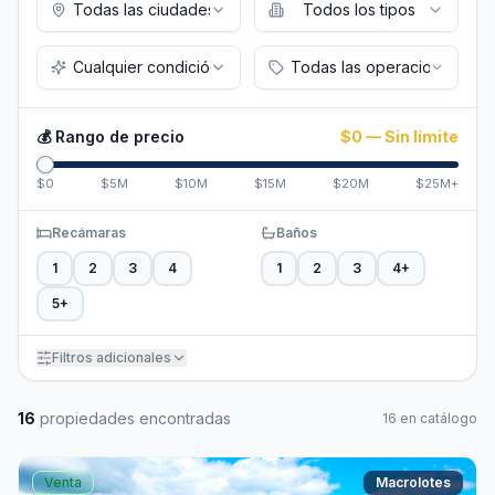
Todas las ciudades
Todos los tipos
Cualquier condición
Todas las operaciones
💰 Rango de precio
$0
—
Sin límite
$0
$5M
$10M
$15M
$20M
$25M+
Recámaras
Baños
1
2
3
4
1
2
3
4+
5+
Filtros adicionales
16
propiedad
es
encontrada
s
16
en catálogo
Venta
Macrolotes