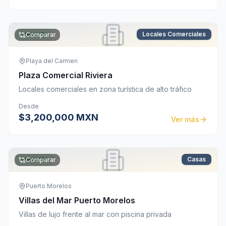
Preventa
Locales Comerciales
Comparar
Playa del Carmen
Plaza Comercial Riviera
Locales comerciales en zona turística de alto tráfico
Desde
$3,200,000 MXN
Ver más
Preventa
Casas
Comparar
Puerto Morelos
Villas del Mar Puerto Morelos
Villas de lujo frente al mar con piscina privada