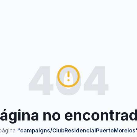
404
ágina no encontra
página
"
campaigns/ClubResidencialPuertoMorelos