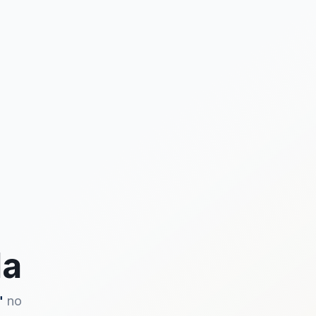
da
"
no